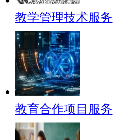
教学管理技术服务
教育合作项目服务