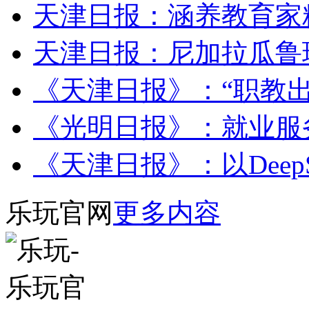
天津日报：涵养教育家
天津日报：尼加拉瓜鲁
《天津日报》：“职教
《光明日报》：就业服
《天津日报》：以DeepS
乐玩官网
更多内容