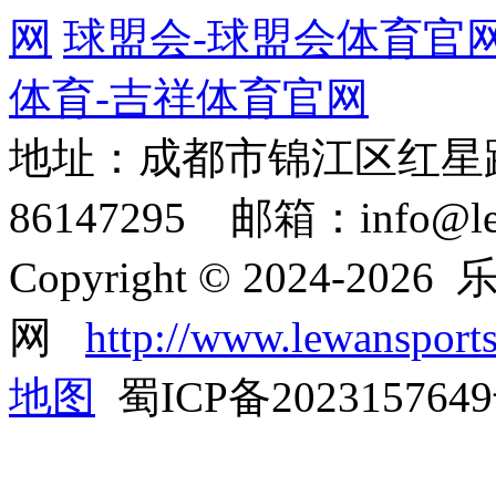
网
球盟会-球盟会体育官
体育-吉祥体育官网
地址：成都市锦江区红星路
86147295 邮箱：info@lewa
Copyright © 2024-202
网
http://www.lewansports
地图
蜀ICP备202315764