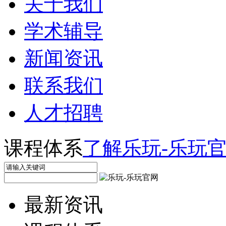
关于我们
学术辅导
新闻资讯
联系我们
人才招聘
课程体系
了解乐玩-乐玩
最新资讯