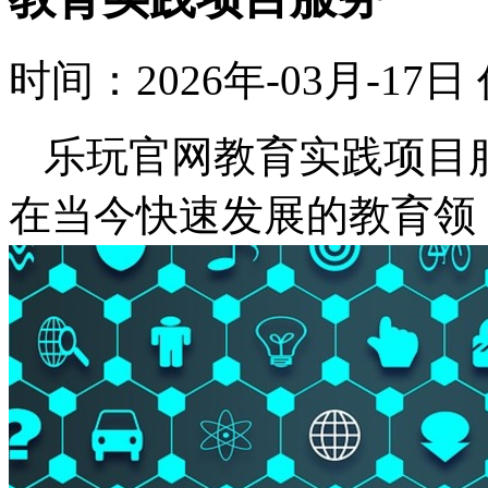
时间：2026年-03月-17
乐玩官网教育实践项目
在当今快速发展的教育领