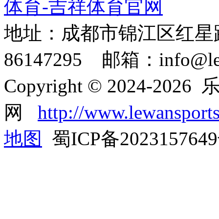
体育-吉祥体育官网
地址：成都市锦江区红星路
86147295 邮箱：info@lewa
Copyright © 2024-202
网
http://www.lewansports
地图
蜀ICP备202315764