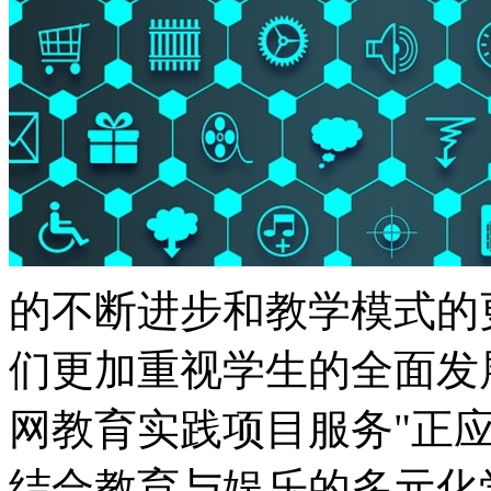
的不断进步和教学模式的
们更加重视学生的全面发
网教育实践项目服务"正
结合教育与娱乐的多元化