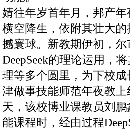
婧往年岁首年月，邦产年夜模
横空降生，依附其壮大的
撼寰球。新教期伊初，尔
DeepSeek的理论运用
理等多个圆里，为下校成
津做事技能师范年夜教上线D
天，该校博业课教员刘鹏
能课程时，经由过程Deep