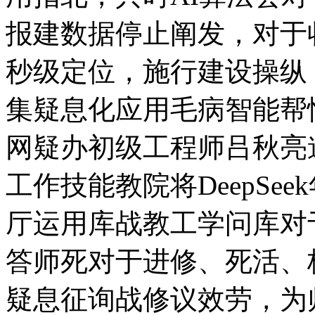
报建数据停止阐发，对于
秒级定位，施行建设操纵
集疑息化应用毛病智能帮
网疑办初级工程师吕秋亮
工作技能教院将DeepSe
厅运用库战教工学问库对
答师死对于进修、死活、
疑息征询战修议效劳，为