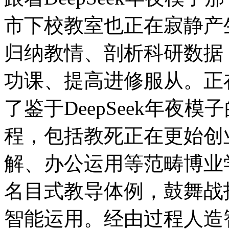
市下校教室也正在寂静产
归纳教情、剖析科研数据
功课、提高进修服从。正
了鉴于DeepSeek年夜
程，包括教死正在更始创
解、办公运用等范畴博业
名目式教导体例，鼓舞战
智能运用。经由过程人造