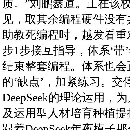
质。”刘鹏鑫道。正在该
见，取其余编程硬件没有共，
助教死编程时，越发看重
步1步接互指导，体系‘带
结束整套编程。体系也会
的‘缺点’，加紧练习。
DeepSeek的理论运用
及运用型人材培育种植提
跟着DeepSeek年夜模