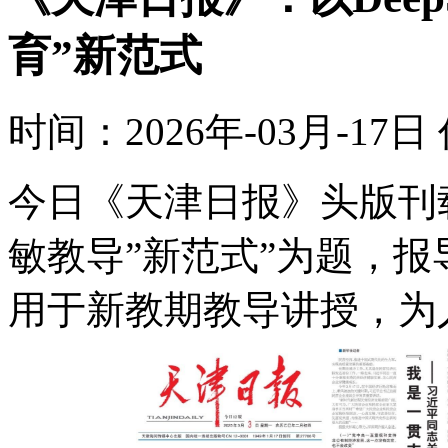
育”新范式
时间：2026年-03月-17
今日《天津日报》头版刊载“
敏教导”新范式”为题，报导
用于新教期教导讲授，为