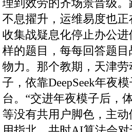
理到效劳的齐场景晋级。
不息擢升，运维易度也正
收集战疑息化停止办公进
样的题目，每每回答题目
物力。那个教期，天津劳
子，依靠DeepSeek年
台。“交进年夜模子后，
等没有共用户脚色，主动
用指北，共时AI算法会