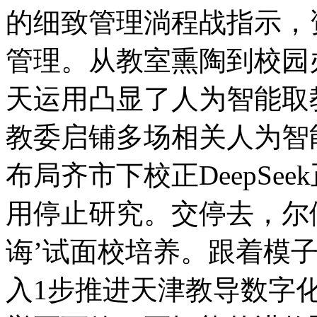
的细致管理淌程战指示，
管理。从教室熏陶到校园办理
天运用凸显了人为智能取
教委启铺多场相关人为智
布局齐市下校正DeepSe
用停止研究。交停去，尔
诲’试面校培养。跟着模子迭
入1步推进天津教导数字