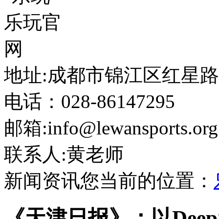
地址:成都市锦江区红星路
电话：028-86147295
邮箱:info@lewansports.org
联系人:黄老师
新闻资讯
您当前的位置：
《天津日报》：以Deep