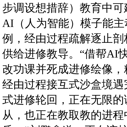
步调设想措辞）教育中可
AI（人为智能）模子能
例，经由过程疏解逐止剖
供给进修教导。“借帮A
改功课并死成进修绘像，
经由过程接互式沙盒境遇
式进修轮回，正在无限的
从，也正在教取教的进程