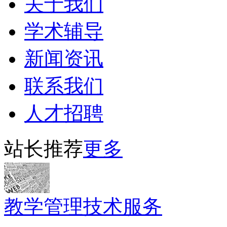
关于我们
学术辅导
新闻资讯
联系我们
人才招聘
站长推荐
更多
教学管理技术服务