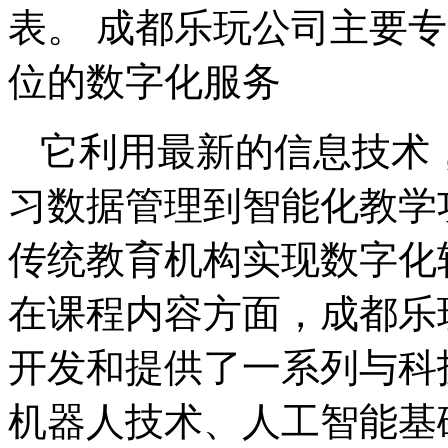
表。 成都乐玩公司主要
位的数字化服务
它利用最新的信息技术
习数据管理到智能化教学
传统教育机构实现数字化
在课程内容方面，成都乐
开发和提供了一系列与科
机器人技术、人工智能基