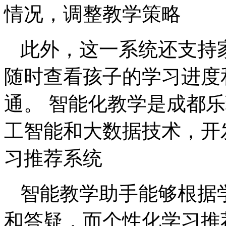
情况，调整教学策略
此外，这一系统还支持
随时查看孩子的学习进度
通。 智能化教学是成都
工智能和大数据技术，开
习推荐系统
智能教学助手能够根据
和答疑，而个性化学习推