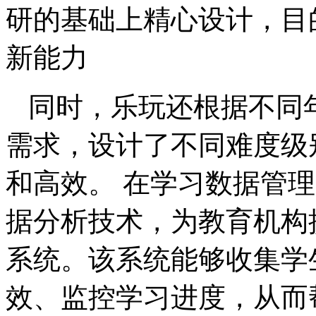
研的基础上精心设计，目
新能力
同时，乐玩还根据不同
需求，设计了不同难度级
和高效。 在学习数据管
据分析技术，为教育机构
系统。该系统能够收集学
效、监控学习进度，从而