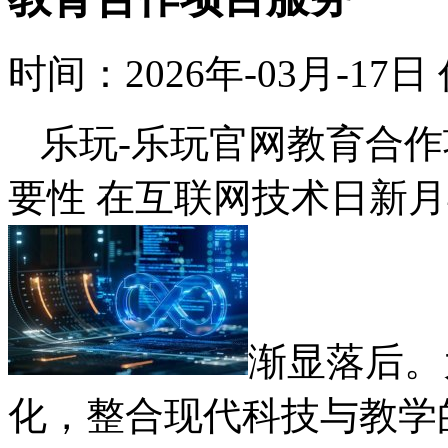
时间：2026年-03月-17
乐玩-乐玩官网教育合作
要性 在互联网技术日新
渐显落后。
化，整合现代科技与教学