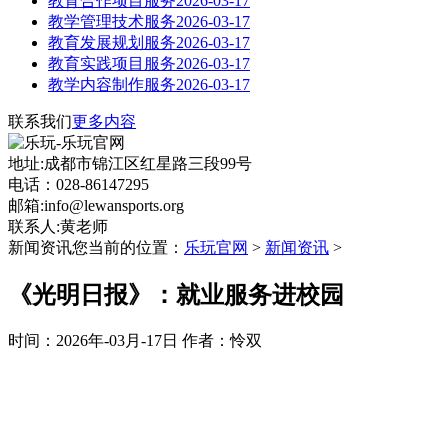
教育合作项目服务
2026-03-17
教学管理技术服务
2026-03-17
教育发展规划服务
2026-03-17
教育实践项目服务
2026-03-17
教学内容制作服务
2026-03-17
联系我们
更多内容
地址:成都市锦江区红星路三段99号
电话：028-86147295
邮箱:info@lewansports.org
联系人:黄老师
新闻资讯
您当前的位置：
乐玩官网
>
新闻资讯
>
《光明日报》：就业服务进校园
时间：2026年-03月-17日 作者：怜双