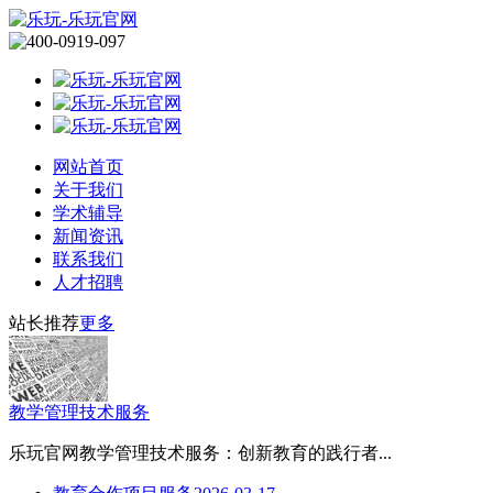
网站首页
关于我们
学术辅导
新闻资讯
联系我们
人才招聘
站长推荐
更多
教学管理技术服务
乐玩官网教学管理技术服务：创新教育的践行者...