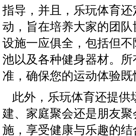
指导，并且，乐玩体育还
动，旨在培养大家的团队
设施一应俱全，包括但不
池以及各种健身器材。所
准，确保您的运动体验既
此外，乐玩体育还提供
建、家庭聚会还是朋友聚
施，享受健康与乐趣的结