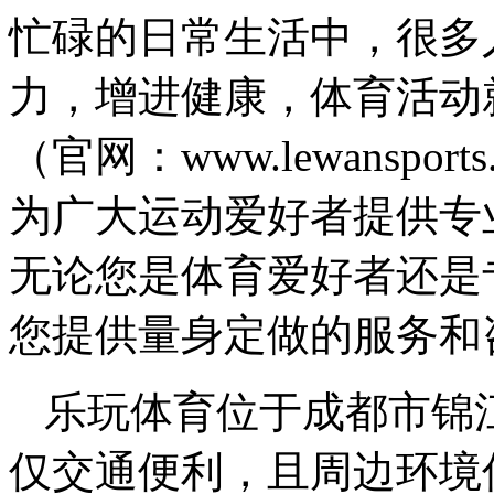
忙碌的日常生活中，很多
力，增进健康，体育活动
（官网：www.lewansp
为广大运动爱好者提供专
无论您是体育爱好者还是
您提供量身定做的服务和
乐玩体育位于成都市锦
仅交通便利，且周边环境