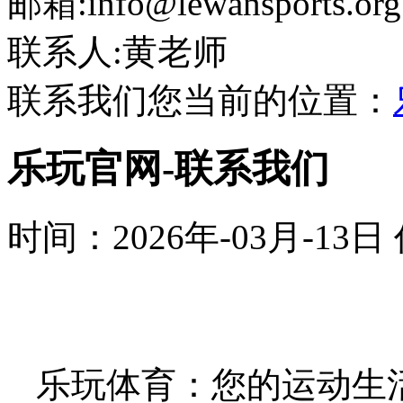
邮箱:info@lewansports.org
联系人:黄老师
联系我们
您当前的位置：
乐玩官网-联系我们
时间：2026年-03月-13
乐玩体育：您的运动生