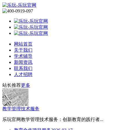
网站首页
关于我们
学术辅导
新闻资讯
联系我们
人才招聘
站长推荐
更多
教学管理技术服务
乐玩官网教学管理技术服务：创新教育的践行者...