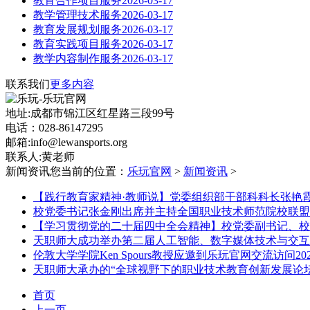
教育合作项目服务
2026-03-17
教学管理技术服务
2026-03-17
教育发展规划服务
2026-03-17
教育实践项目服务
2026-03-17
教学内容制作服务
2026-03-17
联系我们
更多内容
地址:成都市锦江区红星路三段99号
电话：028-86147295
邮箱:info@lewansports.org
联系人:黄老师
新闻资讯
您当前的位置：
乐玩官网
>
新闻资讯
>
【践行教育家精神·教师说】党委组织部干部科科长张艳
校党委书记张金刚出席并主持全国职业技术师范院校联盟2
【学习贯彻党的二十届四中全会精神】校党委副书记、校
天职师大成功举办第二届人工智能、数字媒体技术与交互
伦敦大学学院Ken Spours教授应邀到乐玩官网交流访问
20
天职师大承办的“全球视野下的职业技术教育创新发展论
首页
上一页