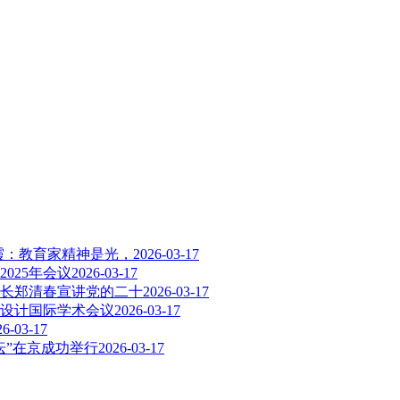
霞：教育家精神是光，
2026-03-17
025年会议
2026-03-17
长郑清春宣讲党的二十
2026-03-17
设计国际学术会议
2026-03-17
26-03-17
坛”在京成功举行
2026-03-17