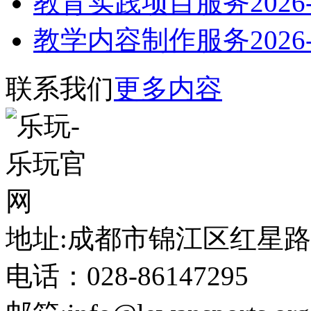
教育实践项目服务
2026
教学内容制作服务
2026
联系我们
更多内容
地址:成都市锦江区红星路
电话：028-86147295