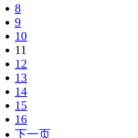
8
9
10
11
12
13
14
15
16
下一页