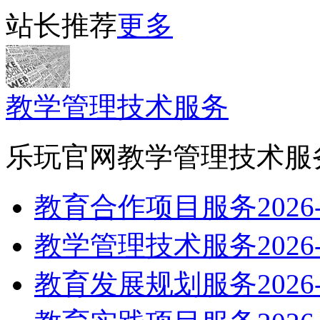
站长推荐
更多
教学管理技术服务
乐玩官网教学管理技术服务
教育合作项目服务
2026
教学管理技术服务
2026
教育发展规划服务
2026