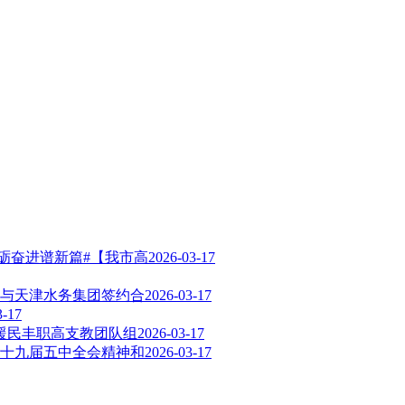
砺奋进谱新篇#【我市高
2026-03-17
与天津水务集团签约合
2026-03-17
3-17
援民丰职高支教团队组
2026-03-17
十九届五中全会精神和
2026-03-17