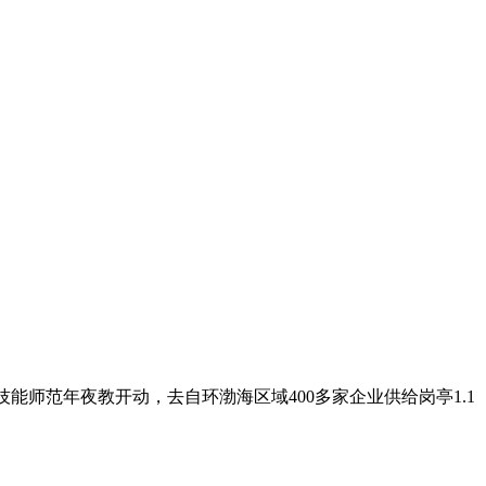
能师范年夜教开动，去自环渤海区域400多家企业供给岗亭1.1