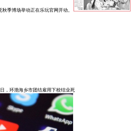
死秋季博场举动正在乐玩官网开动。
20日，环渤海乡市团结雇用下校结业死