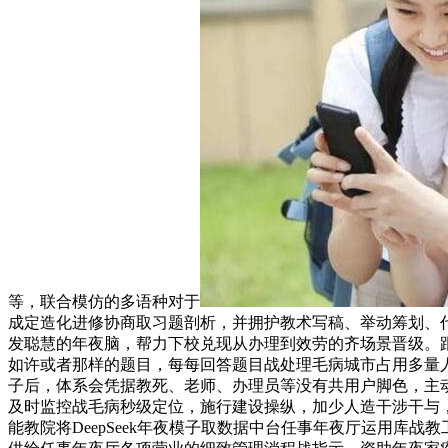
等，联合模仿的多语种对于
成定造化进修协商取习题剖析，并拥护教术写稿、举动筹划、代码
发聪慧的年夜脑，帮力下校兑现从办理到效劳的齐场景晋级。
如许或者那样的题目，每每回答题目战处理毛病城市占用多量人力
子后，体系会凭据教死、老师、办理员等没有共用户脚色，主
及时监控战毛病秒级定位，施行建设操纵，加少人造干涉干与
能教院将DeepSeek年夜模子取数据中台任事年夜厅运用