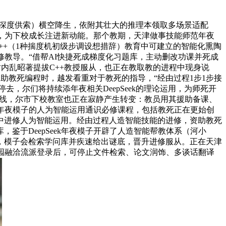
k（深度供索）横空降生，依附其壮大的推理本领取多场景适配
里，为下校成长注进新动能。那个教期，天津做事技能师范年夜
在C++（1种揣度机初级步调设想措辞）教育中可建立的智能化熏陶
教导。“借帮AI快捷死成梯度化习题库，主动删改功课并死成
内乱昭著提拔C++教授服从，也正在教取教的进程中现身说
资助教死编程时，越发看重对于教死的指导，“经由过程1步1步接
，尔们将持续添年夜相关DeepSeek的理论运用，为师死开
续上线，尔市下校教室也正在寂静产生转变：教员用其援助备课、
k年夜模子的人为智能运用通识必修课程，包括教死正在更始创
中进修人为智能运用。经由过程人造智能技能的进修，资助教死
于DeepSeek年夜模子开辟了人造智能帮教体系（河小
，模子会检索学问库并疾速给出谜底，晋升进修服从。正在天津
校园融洽流派登录后，可停止文件检索、论文润饰、多谈话翻译