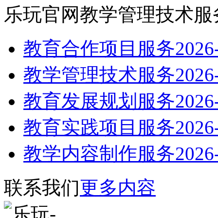
乐玩官网教学管理技术服务
教育合作项目服务
2026
教学管理技术服务
2026
教育发展规划服务
2026
教育实践项目服务
2026
教学内容制作服务
2026
联系我们
更多内容