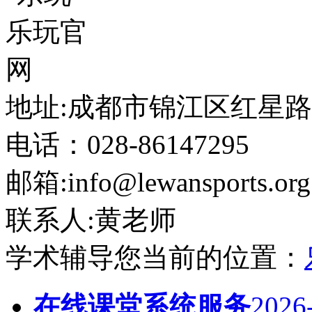
地址:成都市锦江区红星路
电话：028-86147295
邮箱:info@lewansports.org
联系人:黄老师
学术辅导
您当前的位置：
在线课堂系统服务
2026