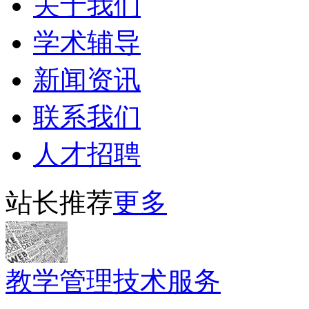
关于我们
学术辅导
新闻资讯
联系我们
人才招聘
站长推荐
更多
教学管理技术服务