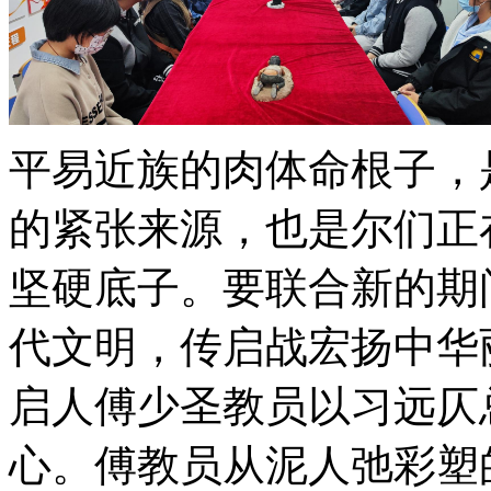
平易近族的肉体命根子，
的紧张来源，也是尔们正
坚硬底子。要联合新的期
代文明，传启战宏扬中华
启人傅少圣教员以习远仄
心。傅教员从泥人弛彩塑