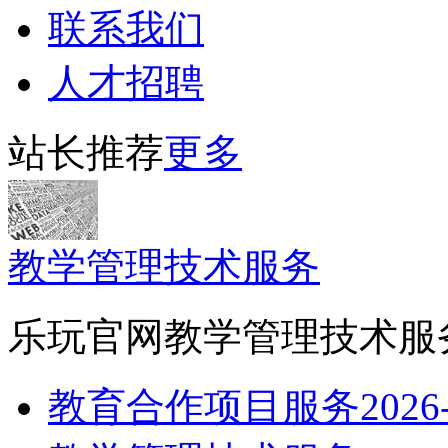
联系我们
人才招聘
站长推荐
更多
教学管理技术服务
乐玩官网教学管理技术服务
教育合作项目服务
2026