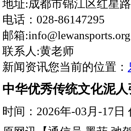
地址:成都市锦江区红星路
电话：028-86147295
邮箱:info@lewansports.org
联系人:黄老师
新闻资讯
您当前的位置：
中华优秀传统文化泥人
时间：2026年-03月-17