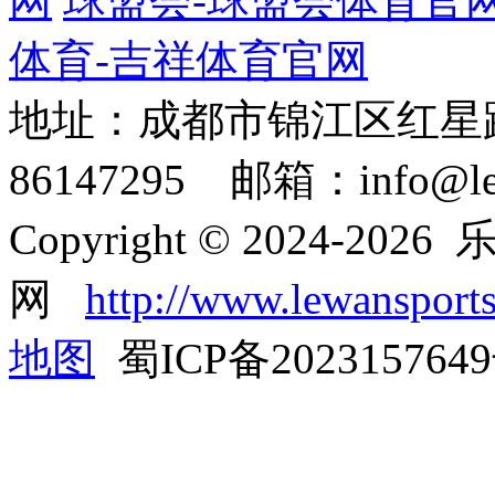
网
球盟会-球盟会体育官
体育-吉祥体育官网
地址：成都市锦江区红星路
86147295 邮箱：info@lewa
Copyright © 2024-202
网
http://www.lewansports
地图
蜀ICP备202315764