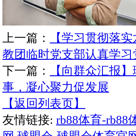
上一篇：
【学习贯彻落实
教团临时党支部认真学习
下一篇：
【向群众汇报】
事，凝心聚力促发展
【返回列表页】
友情链接:
rb88体育-rb8