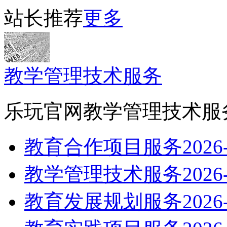
站长推荐
更多
教学管理技术服务
乐玩官网教学管理技术服务
教育合作项目服务
2026
教学管理技术服务
2026
教育发展规划服务
2026