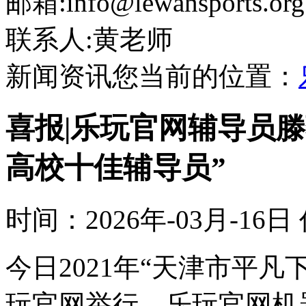
邮箱:info@lewansports.org
联系人:黄老师
新闻资讯
您当前的位置：
喜报|乐玩官网辅导员滕
高校十佳辅导员”
时间：2026年-03月-16
今日2021年“天津市平凡
玩官网举行。乐玩官网机