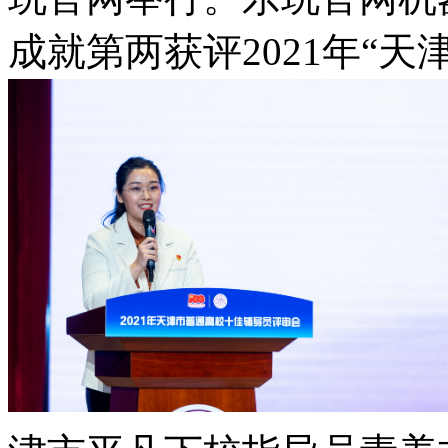
成就第两获评2021年“天