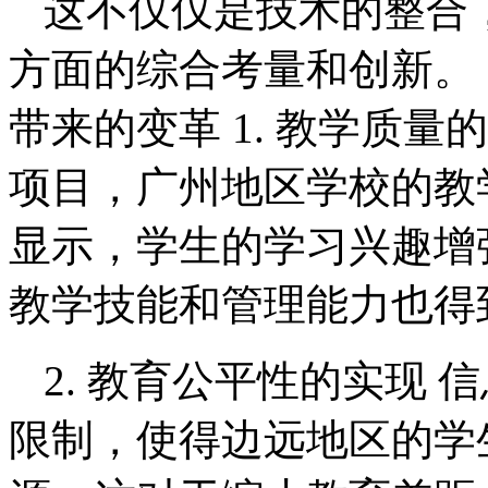
这不仅仅是技术的整合
方面的综合考量和创新。
带来的变革 1. 教学质
项目，广州地区学校的教
显示，学生的学习兴趣增
教学技能和管理能力也得
2. 教育公平性的实现
限制，使得边远地区的学