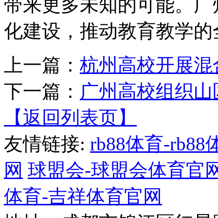
带来更多未知的可能。广
化建设，推动教育教学的
上一篇：
杭州高校开展混
下一篇：
广州高校组织山
【返回列表页】
友情链接:
rb88体育-rb8
网
球盟会-球盟会体育官
体育-吉祥体育官网