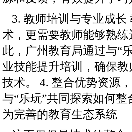
3. 教师培训与专业成
术，更需要教师能够熟练
此，广州教育局通过与“
业技能提升培训，确保教
技术。 4. 整合优势资源
与“乐玩”共同探索如何
为完善的教育生态系统