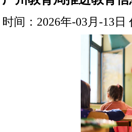
时间：2026年-03月-13