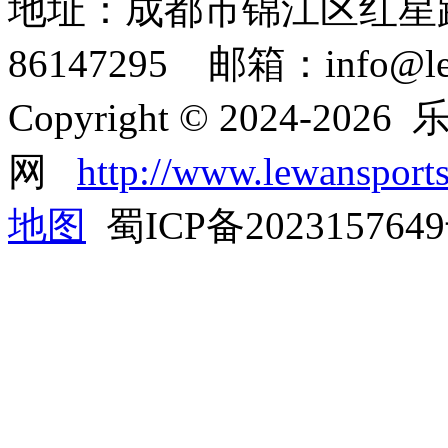
地址：成都市锦江区红星路
86147295 邮箱：info@lewa
Copyright © 2024-202
网
http://www.lewansports
地图
蜀ICP备202315764