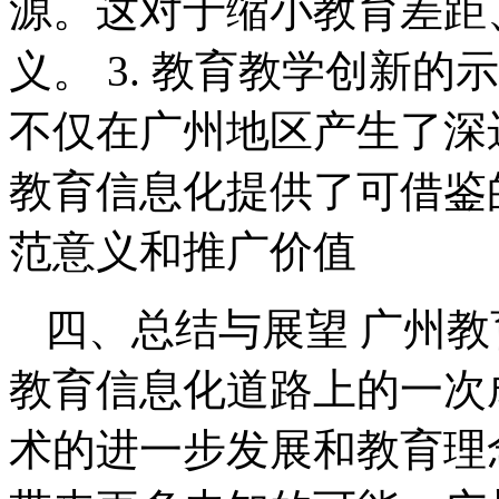
源。这对于缩小教育差距
义。 3. 教育教学创新
不仅在广州地区产生了深
教育信息化提供了可借鉴
范意义和推广价值
四、总结与展望 广州教
教育信息化道路上的一次
术的进一步发展和教育理