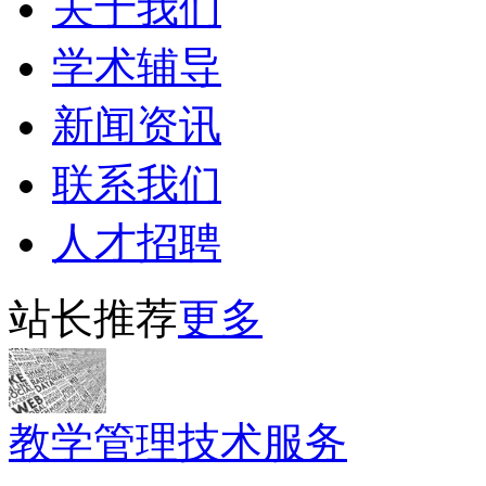
关于我们
学术辅导
新闻资讯
联系我们
人才招聘
站长推荐
更多
教学管理技术服务