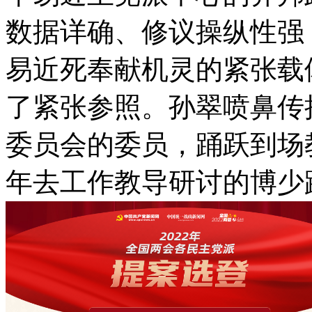
数据详确、修议操纵性强
易近死奉献机灵的紧张载
了紧张参照。孙翠喷鼻传
委员会的委员，踊跃到场
年去工作教导研讨的博少