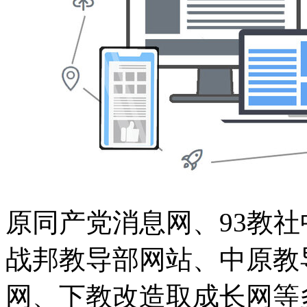
原同产党消息网、93教
战邦教导部网站、中原教
网、下教改造取成长网等