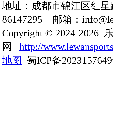
地址：成都市锦江区红星路
86147295 邮箱：info@lewa
Copyright © 2024-202
网
http://www.lewansports
地图
蜀ICP备202315764